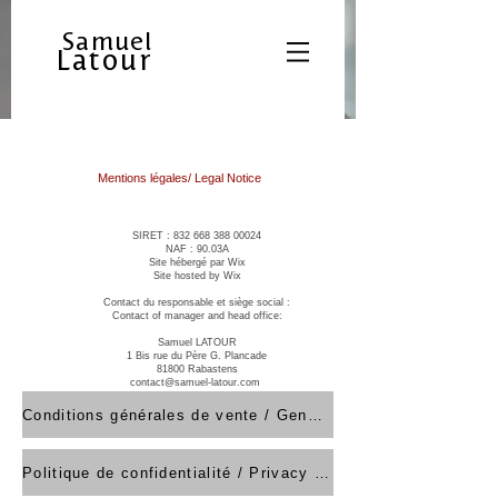
Samuel
Latour
Mentions légales/ Legal Notice
SIRET :
832 668 388 00024
NAF : 90.03A
Site hébergé par Wix
Site hosted by Wix
Contact du responsable et siège social :
Contact of manager and head office:
Samuel LATOUR
1 Bis rue du Père G. Plancade
81800 Rabastens
contact@samuel-latour.com
+33 (0)6 24 20 02 46
Conditions générales de vente / General Terms
Politique de confidentialité / Privacy policy