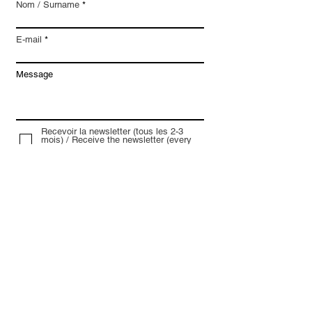
Nom / Surname
E-mail
Message
Recevoir la newsletter (tous les 2-3
mois) / Receive the newsletter (every
2-3 month)
Envoyer / Send
Des questions ? Posez-les ici.
Recevez mes dernières nouveautés en avant-
première.