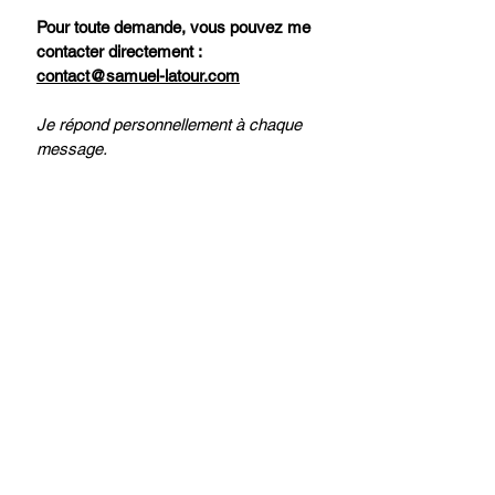
Pour toute demande, vous pouvez me
contacter directement :
contact@samuel-latour.com
Je répond personnellement à chaque
message.
Contact the artist
For any inquiry, feel free to contact me
directly at
contact@samuel-latour.com
I personally respond to every message.